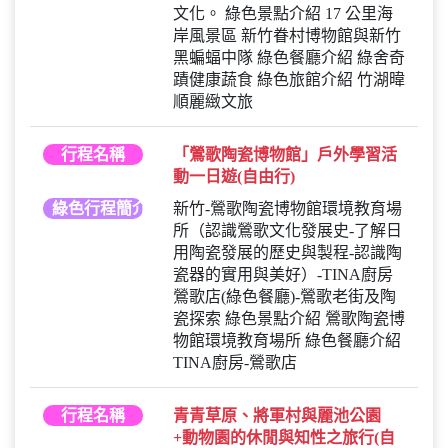
文化。 綠色景點介紹 17 公里海
岸風景區 新竹眷村博物館與新竹
黑蝙蝠中隊 綠色餐廳介紹 綠舍奇
蹟健康蔬食 綠色旅館介紹 竹湖暐
順麗緻文旅
行程名稱
「鶯歌陶瓷博物館」戶外學習活
動一日遊(自由行)
綠色行程簡介
新竹-鶯歌陶瓷博物館環境教育場
所（認識鶯歌文化發展史-了解日
用陶瓷發展的歷史與製程-認識陶
瓷器的實用與美好）-TINA廚房
鶯歌店(綠色餐廳)-鶯歌老街及陶
瓷探索 綠色景點介紹 鶯歌陶瓷博
物館環境教育場所 綠色餐廳介紹
TINA廚房-鶯歌店
行程名稱
青青草原、將軍村與麗池公園
+動物園的休閒與知性之旅行(自