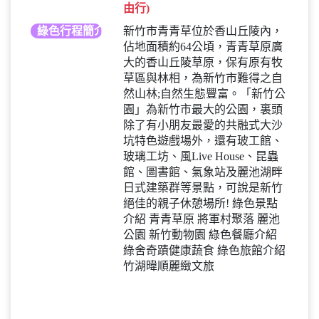
由行)
綠色行程簡介
新竹市青青草位於香山丘陵內，
佔地面積約64公頃，青青草原廣
大的香山丘陵草原，保有原有牧
草區與林相，為新竹市難得之自
然山林;自然生態豐富。「新竹公
園」為新竹市最大的公園，裏頭
除了有小朋友最愛的共融式大沙
坑特色遊戲場外，還有玻工館、
玻璃工坊、風Live House、昆蟲
館、圖書館、氣象站及麗池湖畔
日式建築群等景點，可說是新竹
絕佳的親子休憩場所! 綠色景點
介紹 青青草原 將軍村聚落 麗池
公園 新竹動物園 綠色餐廳介紹
綠舍奇蹟健康蔬食 綠色旅館介紹
竹湖暐順麗緻文旅