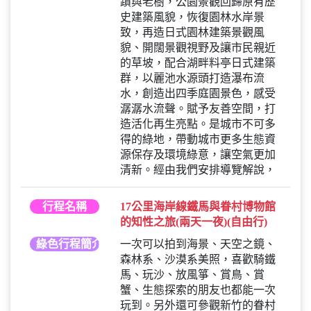
蹟與老樹，公園景觀回歸原有歷
史建築風貌，恢復園林水岸景
致，再造日式園林建築景觀風
貌、開闊景觀視野及讓市民親近
的草坡，配合湖畔料亭日式建築
群，以麗池水源頭打造瀑布流
水，創造出四季庭園景色，感受
潺潺水流聲。賦予友善空間，打
造活化再生亮點。是城市不可多
得的綠地，帶動城市更多生態資
源保存及環境綠意，讓空氣更加
清新。經由我們安排導覽解說，
行程名稱
17公里海岸線鐵馬與眷村博物館
的知性之旅(兩天一夜)(自由行)
綠色行程簡介
一次可以拍到海景、天空之鏡、
森林系、沙漠系美照，喜歡騎鐵
馬、玩沙、放風箏、賞鳥、賞
蟹、生態探索的朋友也都能一次
玩到。另外還可參觀新竹的眷村